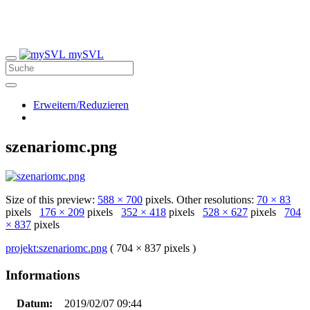
mySVL
Erweitern/Reduzieren
szenariomc.png
Size of this preview:
588 × 700
pixels. Other resolutions:
70 × 83
pixels
176 × 209
pixels
352 × 418
pixels
528 × 627
pixels
704
× 837
pixels
projekt:szenariomc.png
( 704 × 837 pixels )
Informations
Datum:
2019/02/07 09:44